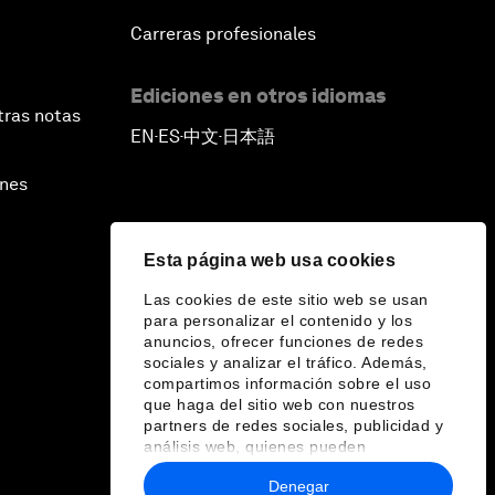
Carreras profesionales
Ediciones en otros idiomas
tras notas
EN
ES
中文
日本語
▪
▪
▪
ines
Esta página web usa cookies
Las cookies de este sitio web se usan
para personalizar el contenido y los
anuncios, ofrecer funciones de redes
sociales y analizar el tráfico. Además,
compartimos información sobre el uso
que haga del sitio web con nuestros
partners de redes sociales, publicidad y
análisis web, quienes pueden
combinarla con otra información que les
Denegar
haya proporcionado o que hayan