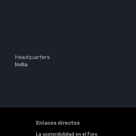
Headquarters
India
Enlaces directos
La sostenibilidad en el Foro