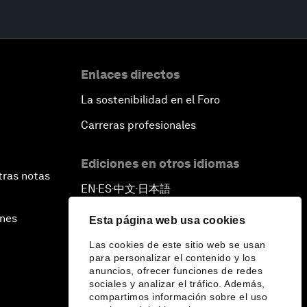
Enlaces directos
La sostenibilidad en el Foro
Carreras profesionales
Ediciones en otros idiomas
tras notas
EN
ES
中文
日本語
▪
▪
▪
ines
Esta página web usa cookies
Las cookies de este sitio web se usan
para personalizar el contenido y los
anuncios, ofrecer funciones de redes
sociales y analizar el tráfico. Además,
compartimos información sobre el uso