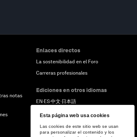
Enlaces directos
La sostenibilidad en el Foro
Carreras profesionales
Ediciones en otros idiomas
tras notas
EN
ES
中文
日本語
▪
▪
▪
ines
Esta página web usa cookies
Las cookies de este sitio web se usan
para personalizar el contenido y los