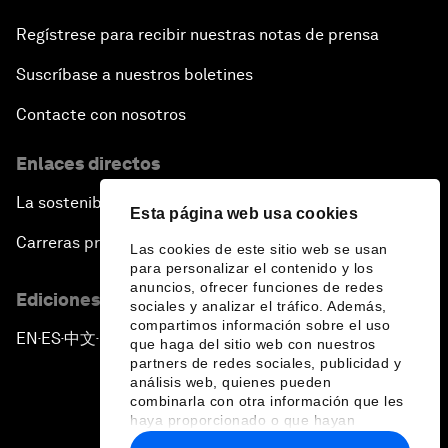
Regístrese para recibir nuestras notas de prensa
Suscríbase a nuestros boletines
Contacte con nosotros
Enlaces directos
La sostenibilidad en el Foro
Esta página web usa cookies
Carreras profesionales
Las cookies de este sitio web se usan
para personalizar el contenido y los
anuncios, ofrecer funciones de redes
Ediciones en otros idiomas
sociales y analizar el tráfico. Además,
compartimos información sobre el uso
EN
ES
中文
日本語
▪
▪
▪
que haga del sitio web con nuestros
partners de redes sociales, publicidad y
análisis web, quienes pueden
combinarla con otra información que les
haya proporcionado o que hayan
recopilado a partir del uso que haya