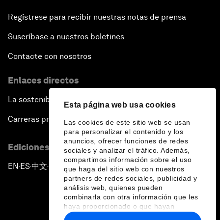
Regístrese para recibir nuestras notas de prensa
Suscríbase a nuestros boletines
Contacte con nosotros
Enlaces directos
La sostenibilidad en el Foro
Esta página web usa cookies
Carreras profesionales
Las cookies de este sitio web se usan
para personalizar el contenido y los
anuncios, ofrecer funciones de redes
Ediciones en otros idiomas
sociales y analizar el tráfico. Además,
compartimos información sobre el uso
EN
ES
中文
日本語
▪
▪
▪
que haga del sitio web con nuestros
partners de redes sociales, publicidad y
análisis web, quienes pueden
combinarla con otra información que les
haya proporcionado o que hayan
recopilado a partir del uso que haya