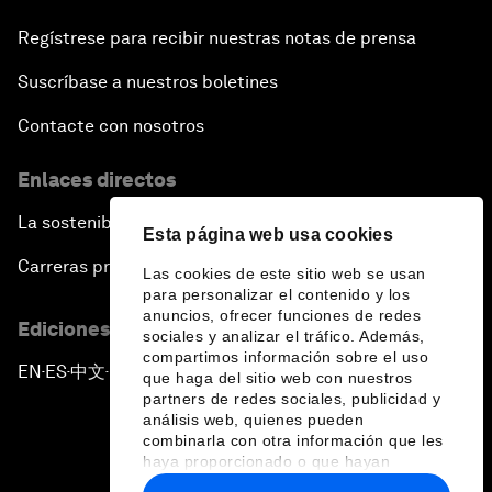
Regístrese para recibir nuestras notas de prensa
Suscríbase a nuestros boletines
Contacte con nosotros
Enlaces directos
La sostenibilidad en el Foro
Esta página web usa cookies
Carreras profesionales
Las cookies de este sitio web se usan
para personalizar el contenido y los
anuncios, ofrecer funciones de redes
Ediciones en otros idiomas
sociales y analizar el tráfico. Además,
compartimos información sobre el uso
EN
ES
中文
日本語
▪
▪
▪
que haga del sitio web con nuestros
partners de redes sociales, publicidad y
análisis web, quienes pueden
combinarla con otra información que les
haya proporcionado o que hayan
recopilado a partir del uso que haya