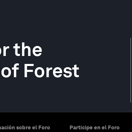
r the
of Forest
ación sobre el Foro
Participe en el Foro