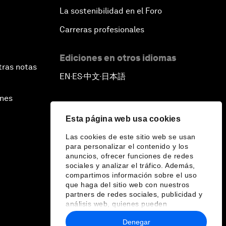
La sostenibilidad en el Foro
Carreras profesionales
Ediciones en otros idiomas
tras notas
EN
ES
中文
日本語
▪
▪
▪
ines
Esta página web usa cookies
Las cookies de este sitio web se usan
para personalizar el contenido y los
anuncios, ofrecer funciones de redes
sociales y analizar el tráfico. Además,
compartimos información sobre el uso
que haga del sitio web con nuestros
partners de redes sociales, publicidad y
análisis web, quienes pueden
combinarla con otra información que les
Denegar
haya proporcionado o que hayan