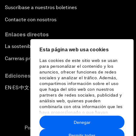
Suscríbase a nuestros boletines
Contacte con nosotros
Enlaces directos
La sostenibilidad en el Foro
Esta página web usa cookies
Carreras profesionales
Las cookies de este sitio web se usan
para personalizar el contenido y los
anuncios, ofrecer funciones de redes
Ediciones en otros idiomas
sociales y analizar el tráfico. Además,
compartimos información sobre el uso
EN
ES
中文
日本語
▪
▪
▪
que haga del sitio web con nuestros
partners de redes sociales, publicidad y
análisis web, quienes pueden
combinarla con otra información que les
haya proporcionado o que hayan
recopilado a partir del uso que haya
Denegar
hecho de sus servicios.
Política de privacidad y normas de uso
Permitir todas