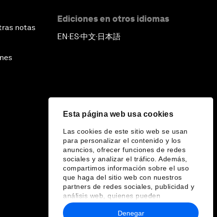
Ediciones en otros idiomas
tras notas
EN
ES
中文
日本語
▪
▪
▪
ines
Esta página web usa cookies
Las cookies de este sitio web se usan
para personalizar el contenido y los
anuncios, ofrecer funciones de redes
sociales y analizar el tráfico. Además,
compartimos información sobre el uso
que haga del sitio web con nuestros
partners de redes sociales, publicidad y
análisis web, quienes pueden
combinarla con otra información que les
Denegar
haya proporcionado o que hayan