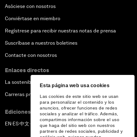
Asóciese con nosotros
Conviértase en miembro
Regístrese para recibir nuestras notas de prensa
Suscríbase a nuestros boletines
Contacte con nosotros
Enlaces directos
La sostenibilidad en el Foro
Esta página web usa cookies
Carreras profesionales
Las cookies de este sitio web se usan
para personalizar el contenido y los
anuncios, ofrecer funciones de redes
Ediciones en otros idiomas
sociales y analizar el tráfico. Además,
compartimos información sobre el uso
EN
ES
中文
日本語
▪
▪
▪
que haga del sitio web con nuestros
partners de redes sociales, publicidad y