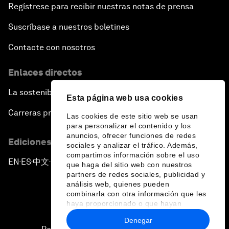
Regístrese para recibir nuestras notas de prensa
Suscríbase a nuestros boletines
Contacte con nosotros
Enlaces directos
La sostenibilidad en el Foro
Esta página web usa cookies
Carreras profesionales
Las cookies de este sitio web se usan
para personalizar el contenido y los
anuncios, ofrecer funciones de redes
Ediciones en otros idiomas
sociales y analizar el tráfico. Además,
compartimos información sobre el uso
EN
ES
中文
日本語
▪
▪
▪
que haga del sitio web con nuestros
partners de redes sociales, publicidad y
análisis web, quienes pueden
combinarla con otra información que les
haya proporcionado o que hayan
recopilado a partir del uso que haya
Denegar
hecho de sus servicios.