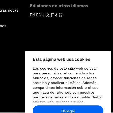
Ediciones en otros idiomas
tras notas
EN
ES
中文
日本語
▪
▪
▪
ines
Esta página web usa cookies
Las cookies de este sitio web se usan
para personalizar el contenido y los
anuncios, ofrecer funciones de redes
sociales y analizar el tráfico. Además,
compartimos información sobre el uso
que haga del sitio web con nuestros
partners de redes sociales, publicidad y
análisis web, quienes pueden
combinarla con otra información que les
Denegar
haya proporcionado o que hayan