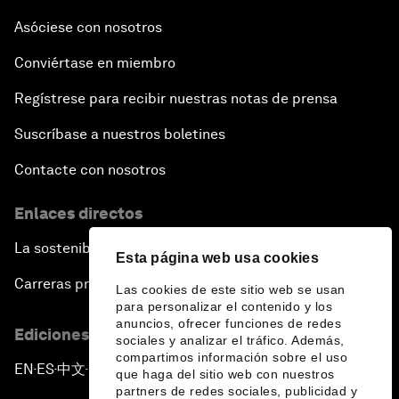
Asóciese con nosotros
Conviértase en miembro
Regístrese para recibir nuestras notas de prensa
Suscríbase a nuestros boletines
Contacte con nosotros
Enlaces directos
La sostenibilidad en el Foro
Esta página web usa cookies
Carreras profesionales
Las cookies de este sitio web se usan
para personalizar el contenido y los
anuncios, ofrecer funciones de redes
Ediciones en otros idiomas
sociales y analizar el tráfico. Además,
compartimos información sobre el uso
EN
ES
中文
日本語
▪
▪
▪
que haga del sitio web con nuestros
partners de redes sociales, publicidad y