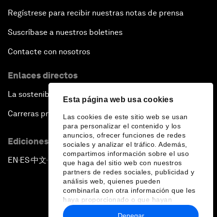
Regístrese para recibir nuestras notas de prensa
Suscríbase a nuestros boletines
Contacte con nosotros
Enlaces directos
La sostenibilidad en el Foro
Esta página web usa cookies
Carreras profesionales
Las cookies de este sitio web se usan
para personalizar el contenido y los
anuncios, ofrecer funciones de redes
Ediciones en otros idiomas
sociales y analizar el tráfico. Además,
compartimos información sobre el uso
EN
ES
中文
日本語
▪
▪
▪
que haga del sitio web con nuestros
partners de redes sociales, publicidad y
análisis web, quienes pueden
combinarla con otra información que les
haya proporcionado o que hayan
recopilado a partir del uso que haya
Denegar