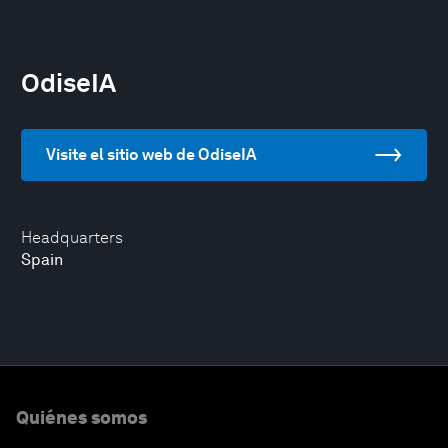
OdiseIA
Visite el sitio web de OdiseIA
Headquarters
Spain
Quiénes somos