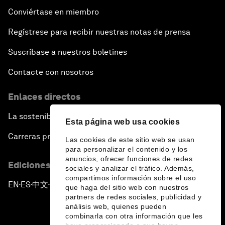
Conviértase en miembro
Regístrese para recibir nuestras notas de prensa
Suscríbase a nuestros boletines
Contacte con nosotros
Enlaces directos
La sostenibilidad en el Foro
Esta página web usa cookies
Carreras profesionales
Las cookies de este sitio web se usan
para personalizar el contenido y los
anuncios, ofrecer funciones de redes
Ediciones en otros idiomas
sociales y analizar el tráfico. Además,
compartimos información sobre el uso
EN
ES
中文
日本語
▪
▪
▪
que haga del sitio web con nuestros
partners de redes sociales, publicidad y
análisis web, quienes pueden
combinarla con otra información que les