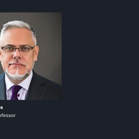
es
ofessor