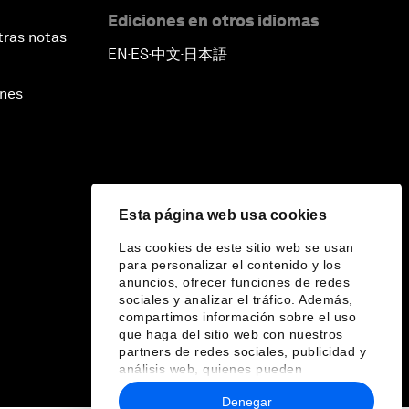
Ediciones en otros idiomas
tras notas
EN
ES
中文
日本語
▪
▪
▪
ines
Esta página web usa cookies
Las cookies de este sitio web se usan
para personalizar el contenido y los
anuncios, ofrecer funciones de redes
sociales y analizar el tráfico. Además,
compartimos información sobre el uso
que haga del sitio web con nuestros
partners de redes sociales, publicidad y
análisis web, quienes pueden
combinarla con otra información que les
Denegar
haya proporcionado o que hayan