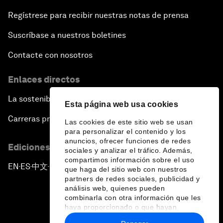
Regístrese para recibir nuestras notas de prensa
Suscríbase a nuestros boletines
Contacte con nosotros
Enlaces directos
La sostenibilidad en el Foro
Esta página web usa cookies
Carreras profesionales
Las cookies de este sitio web se usan
para personalizar el contenido y los
anuncios, ofrecer funciones de redes
Ediciones en otros idiomas
sociales y analizar el tráfico. Además,
compartimos información sobre el uso
EN
ES
中文
日本語
▪
▪
▪
que haga del sitio web con nuestros
partners de redes sociales, publicidad y
análisis web, quienes pueden
combinarla con otra información que les
haya proporcionado o que hayan
recopilado a partir del uso que haya