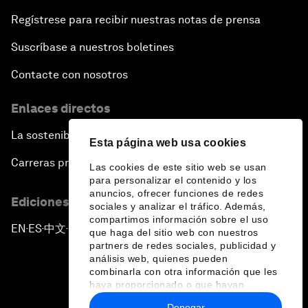
Regístrese para recibir nuestras notas de prensa
Suscríbase a nuestros boletines
Contacte con nosotros
Enlaces directos
La sostenibilidad en el Foro
Esta página web usa cookies
Carreras profesionales
Las cookies de este sitio web se usan
para personalizar el contenido y los
anuncios, ofrecer funciones de redes
Ediciones en otros idiomas
sociales y analizar el tráfico. Además,
compartimos información sobre el uso
EN
ES
中文
日本語
▪
▪
▪
que haga del sitio web con nuestros
partners de redes sociales, publicidad y
análisis web, quienes pueden
combinarla con otra información que les
haya proporcionado o que hayan
recopilado a partir del uso que haya
Denegar