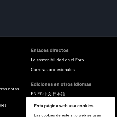
Enlaces directos
La sostenibilidad en el Foro
Carreras profesionales
Ediciones en otros idiomas
tras notas
EN
ES
中文
日本語
▪
▪
▪
ines
Esta página web usa cookies
Las cookies de este sitio web se usan