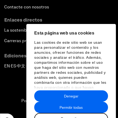
Contacte con nosotros
Enlaces directos
La sostenibilidad en el Foro
Esta página web usa cookies
Carreras profesionales
Las cookies de este sitio web se usan
para personalizar el contenido y los
anuncios, ofrecer funciones de redes
Ediciones en otros idiomas
sociales y analizar el tráfico. Además,
compartimos información sobre el uso
EN
ES
中文
日本語
▪
▪
▪
que haga del sitio web con nuestros
partners de redes sociales, publicidad y
análisis web, quienes pueden
combinarla con otra información que les
haya proporcionado o que hayan
recopilado a partir del uso que haya
Denegar
hecho de sus servicios.
Política de privacidad y normas de uso
Permitir todas
Sitemap