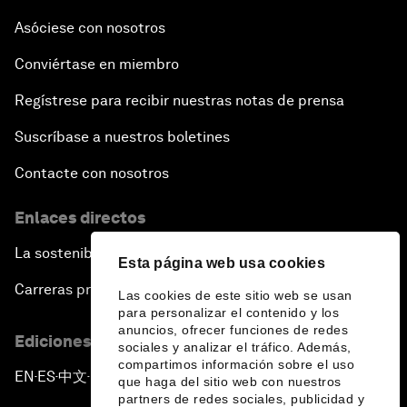
Asóciese con nosotros
Conviértase en miembro
Regístrese para recibir nuestras notas de prensa
Suscríbase a nuestros boletines
Contacte con nosotros
Enlaces directos
La sostenibilidad en el Foro
Esta página web usa cookies
Carreras profesionales
Las cookies de este sitio web se usan
para personalizar el contenido y los
anuncios, ofrecer funciones de redes
Ediciones en otros idiomas
sociales y analizar el tráfico. Además,
compartimos información sobre el uso
EN
ES
中文
日本語
▪
▪
▪
que haga del sitio web con nuestros
partners de redes sociales, publicidad y