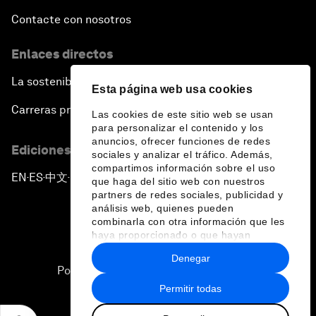
Contacte con nosotros
Enlaces directos
La sostenibilidad en el Foro
Esta página web usa cookies
Carreras profesionales
Las cookies de este sitio web se usan
para personalizar el contenido y los
anuncios, ofrecer funciones de redes
Ediciones en otros idiomas
sociales y analizar el tráfico. Además,
compartimos información sobre el uso
EN
ES
中文
日本語
▪
▪
▪
que haga del sitio web con nuestros
partners de redes sociales, publicidad y
análisis web, quienes pueden
combinarla con otra información que les
haya proporcionado o que hayan
recopilado a partir del uso que haya
Denegar
hecho de sus servicios.
Política de privacidad y normas de uso
Permitir todas
Sitemap