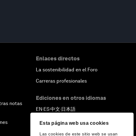
Enlaces directos
La sostenibilidad en el Foro
Carreras profesionales
Ediciones en otros idiomas
tras notas
EN
ES
中文
日本語
▪
▪
▪
ines
Esta página web usa cookies
Las cookies de este sitio web se usan