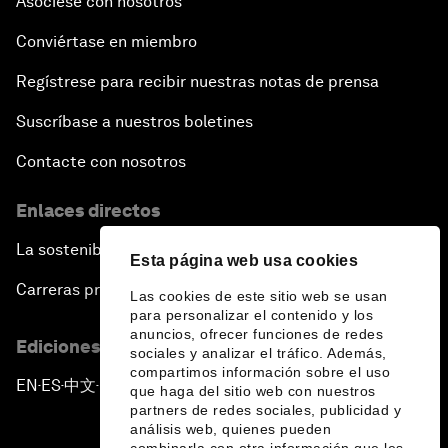
Asóciese con nosotros
Conviértase en miembro
Regístrese para recibir nuestras notas de prensa
Suscríbase a nuestros boletines
Contacte con nosotros
Enlaces directos
La sostenibilidad en el Foro
Esta página web usa cookies
Carreras profesionales
Las cookies de este sitio web se usan
para personalizar el contenido y los
anuncios, ofrecer funciones de redes
Ediciones en otros idiomas
sociales y analizar el tráfico. Además,
compartimos información sobre el uso
EN
ES
中文
日本語
▪
▪
▪
que haga del sitio web con nuestros
partners de redes sociales, publicidad y
análisis web, quienes pueden