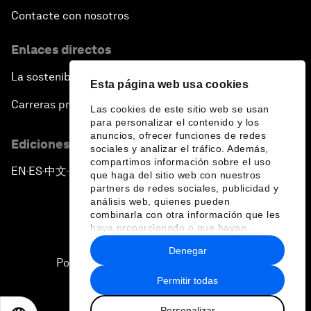
Contacte con nosotros
Enlaces directos
La sostenibilidad en el Foro
Esta página web usa cookies
Carreras profesionales
Las cookies de este sitio web se usan
para personalizar el contenido y los
anuncios, ofrecer funciones de redes
Ediciones en otros idiomas
sociales y analizar el tráfico. Además,
compartimos información sobre el uso
EN
ES
中文
日本語
▪
▪
▪
que haga del sitio web con nuestros
partners de redes sociales, publicidad y
análisis web, quienes pueden
combinarla con otra información que les
haya proporcionado o que hayan
recopilado a partir del uso que haya
Denegar
hecho de sus servicios.
Política de privacidad y normas de uso
Permitir todas
Sitemap
Personalizar