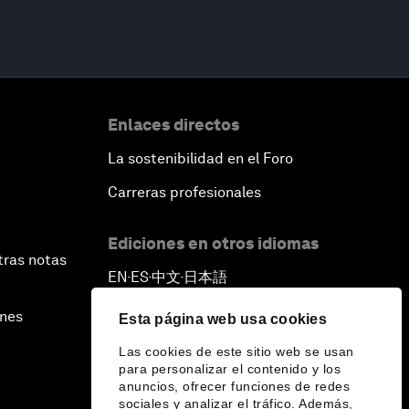
Enlaces directos
La sostenibilidad en el Foro
Carreras profesionales
Ediciones en otros idiomas
tras notas
EN
ES
中文
日本語
▪
▪
▪
ines
Esta página web usa cookies
Las cookies de este sitio web se usan
para personalizar el contenido y los
anuncios, ofrecer funciones de redes
sociales y analizar el tráfico. Además,