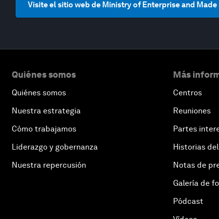
Visite el sitio web de Ministry of Enterprise and Made 
Quiénes somos
Más inform
Quiénes somos
Centros
Nuestra estrategia
Reuniones
Cómo trabajamos
Partes inter
Liderazgo y gobernanza
Historias del
Nuestra repercusión
Notas de pr
Galería de f
Pódcast