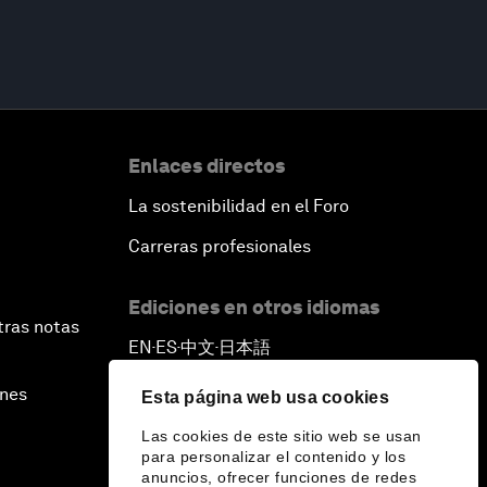
Enlaces directos
La sostenibilidad en el Foro
Carreras profesionales
Ediciones en otros idiomas
tras notas
EN
ES
中文
日本語
▪
▪
▪
ines
Esta página web usa cookies
Las cookies de este sitio web se usan
para personalizar el contenido y los
anuncios, ofrecer funciones de redes