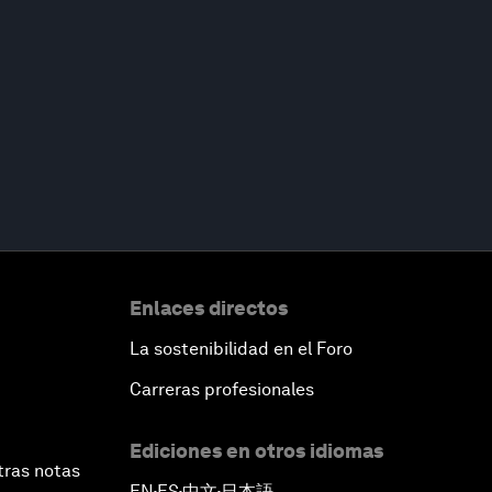
Enlaces directos
La sostenibilidad en el Foro
Carreras profesionales
Ediciones en otros idiomas
tras notas
EN
ES
中文
日本語
▪
▪
▪