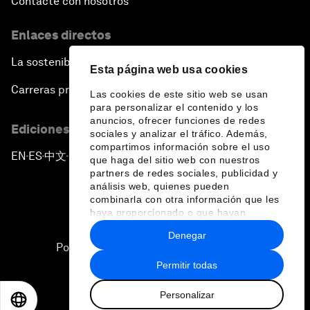
Contacte con nosotros
Enlaces directos
La sostenibilidad en el Foro
Esta página web usa cookies
Carreras profesionales
Las cookies de este sitio web se usan
para personalizar el contenido y los
anuncios, ofrecer funciones de redes
Ediciones en otros idiomas
sociales y analizar el tráfico. Además,
compartimos información sobre el uso
EN
ES
中文
日本語
▪
▪
▪
que haga del sitio web con nuestros
partners de redes sociales, publicidad y
análisis web, quienes pueden
combinarla con otra información que les
haya proporcionado o que hayan
recopilado a partir del uso que haya
Denegar
hecho de sus servicios.
Política de privacidad y normas de uso
Permitir todas
Sitemap
Personalizar
©
2026
Foro Económico Mundial
EN
ES
中文
日本語