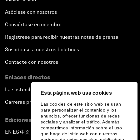
Asóciese con nosotros
Conviértase en miembro
Regístrese para recibir nuestras notas de prensa
Suscríbase a nuestros boletines
Contacte con nosotros
Enlaces directos
La sostenibilidad en el Foro
Esta página web usa cookies
Carreras profesionales
Las cookies de este sitio web se usan
para personalizar el contenido y los
anuncios, ofrecer funciones de redes
Ediciones en otros idiomas
sociales y analizar el tráfico. Además,
compartimos información sobre el uso
EN
ES
中文
日本語
▪
▪
▪
que haga del sitio web con nuestros
partners de redes sociales, publicidad y