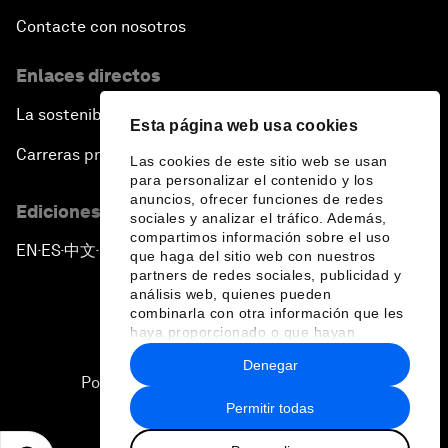
Contacte con nosotros
Enlaces directos
La sostenibilidad en el Foro
Esta página web usa cookies
Carreras profesionales
Las cookies de este sitio web se usan
para personalizar el contenido y los
anuncios, ofrecer funciones de redes
Ediciones en otros idiomas
sociales y analizar el tráfico. Además,
compartimos información sobre el uso
EN
ES
中文
日本語
▪
▪
▪
que haga del sitio web con nuestros
partners de redes sociales, publicidad y
análisis web, quienes pueden
combinarla con otra información que les
haya proporcionado o que hayan
recopilado a partir del uso que haya
Denegar
hecho de sus servicios.
Política de privacidad y normas de uso
Permitir todas
Sitemap