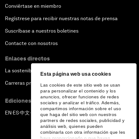
Conviértase en miembro
Regístrese para recibir nuestras notas de prensa
Suscríbase a nuestros boletines
Contacte con nosotros
Enlaces directos
La sostenibilidad en el Foro
Esta página web usa cookies
Carreras profesionales
Las cookies de este sitio web se usan
para personalizar el contenido y los
anuncios, ofrecer funciones de redes
Ediciones en otros idiomas
sociales y analizar el tráfico. Además,
compartimos información sobre el uso
EN
ES
中文
日本語
▪
▪
▪
que haga del sitio web con nuestros
partners de redes sociales, publicidad y
análisis web, quienes pueden
combinarla con otra información que les
haya proporcionado o que hayan