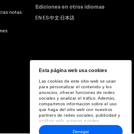
Ediciones en otros idiomas
tras notas
EN
ES
中文
日本語
▪
▪
▪
ines
Esta página web usa cookies
Las cookies de este sitio web se usan
para personalizar el contenido y los
anuncios, ofrecer funciones de redes
sociales y analizar el tráfico. Además,
compartimos información sobre el uso
que haga del sitio web con nuestros
partners de redes sociales, publicidad y
análisis web, quienes pueden
combinarla con otra información que les
Denegar
haya proporcionado o que hayan