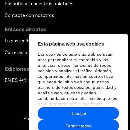
Suscríbase a nuestros boletines
Contacte con nosotros
Enlaces directos
La sostenibilidad en el Foro
Esta página web usa cookies
Carreras profesionales
Las cookies de este sitio web se usan
para personalizar el contenido y los
anuncios, ofrecer funciones de redes
Ediciones en otros idiomas
sociales y analizar el tráfico. Además,
compartimos información sobre el uso
EN
ES
中文
日本語
▪
▪
▪
que haga del sitio web con nuestros
partners de redes sociales, publicidad y
análisis web, quienes pueden
combinarla con otra información que les
haya proporcionado o que hayan
recopilado a partir del uso que haya
Denegar
hecho de sus servicios.
Política de privacidad y normas de uso
Permitir todas
Sitemap