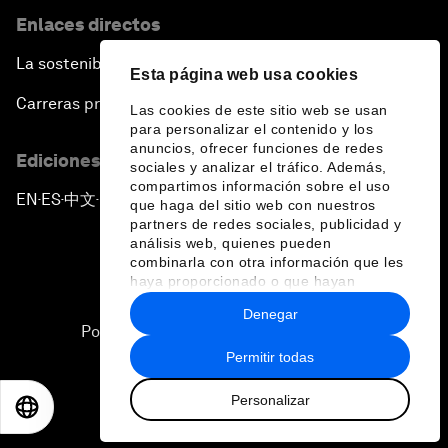
Enlaces directos
La sostenibilidad en el Foro
Esta página web usa cookies
Carreras profesionales
Las cookies de este sitio web se usan
para personalizar el contenido y los
anuncios, ofrecer funciones de redes
Ediciones en otros idiomas
sociales y analizar el tráfico. Además,
compartimos información sobre el uso
EN
ES
中文
日本語
▪
▪
▪
que haga del sitio web con nuestros
partners de redes sociales, publicidad y
análisis web, quienes pueden
combinarla con otra información que les
haya proporcionado o que hayan
recopilado a partir del uso que haya
Denegar
hecho de sus servicios.
Política de privacidad y normas de uso
Permitir todas
Sitemap
Personalizar
©
2026
Foro Económico Mundial
EN
ES
中文
日本語