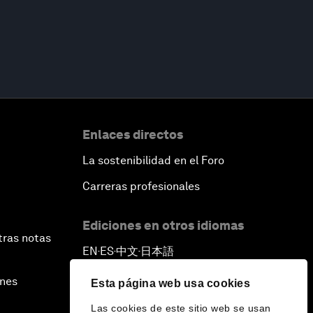
Enlaces directos
La sostenibilidad en el Foro
Carreras profesionales
Ediciones en otros idiomas
tras notas
EN
ES
中文
日本語
▪
▪
▪
ines
Esta página web usa cookies
Las cookies de este sitio web se usan