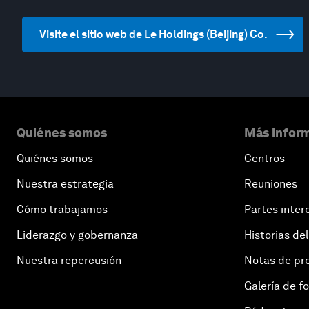
Visite el sitio web de Le Holdings (Beijing) Co.
Quiénes somos
Más inform
Quiénes somos
Centros
Nuestra estrategia
Reuniones
Cómo trabajamos
Partes inter
Liderazgo y gobernanza
Historias del
Nuestra repercusión
Notas de pr
Galería de f