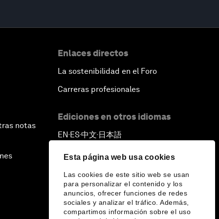
Enlaces directos
La sostenibilidad en el Foro
Carreras profesionales
Ediciones en otros idiomas
tras notas
EN
ES
中文
日本語
▪
▪
▪
ines
Esta página web usa cookies
Las cookies de este sitio web se usan
para personalizar el contenido y los
anuncios, ofrecer funciones de redes
sociales y analizar el tráfico. Además,
compartimos información sobre el uso