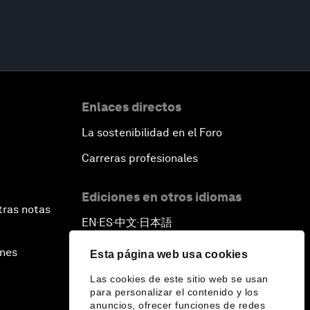
Enlaces directos
La sostenibilidad en el Foro
Carreras profesionales
Ediciones en otros idiomas
tras notas
EN
ES
中文
日本語
▪
▪
▪
ines
Esta página web usa cookies
Las cookies de este sitio web se usan
para personalizar el contenido y los
anuncios, ofrecer funciones de redes