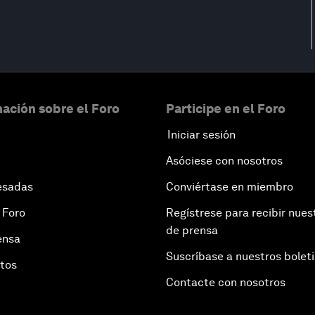
ación sobre el Foro
Participe en el Foro
Iniciar sesión
Asóciese con nosotros
esadas
Conviértase en miembro
 Foro
Regístrese para recibir nues
de prensa
ensa
Suscríbase a nuestros bolet
otos
Contacte con nosotros