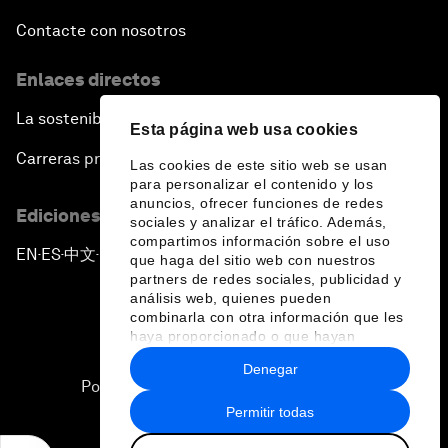
Contacte con nosotros
Enlaces directos
La sostenibilidad en el Foro
Esta página web usa cookies
Carreras profesionales
Las cookies de este sitio web se usan
para personalizar el contenido y los
anuncios, ofrecer funciones de redes
Ediciones en otros idiomas
sociales y analizar el tráfico. Además,
compartimos información sobre el uso
EN
ES
中文
日本語
▪
▪
▪
que haga del sitio web con nuestros
partners de redes sociales, publicidad y
análisis web, quienes pueden
combinarla con otra información que les
haya proporcionado o que hayan
recopilado a partir del uso que haya
Denegar
hecho de sus servicios.
Política de privacidad y normas de uso
Permitir todas
Sitemap