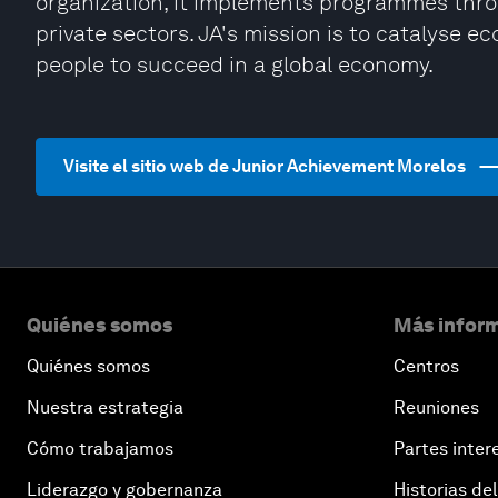
organization, it implements programmes thro
private sectors. JA's mission is to catalyse
people to succeed in a global economy.
Visite el sitio web de Junior Achievement Morelos
Quiénes somos
Más inform
Quiénes somos
Centros
Nuestra estrategia
Reuniones
Cómo trabajamos
Partes inter
Liderazgo y gobernanza
Historias del