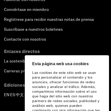
Conviértase en miembro
Regístrese para recibir nuestras notas de prensa
Suscríbase a nuestros boletines
Contacte con nosotros
Enlaces directos
La sostenibilidad en el Foro
Esta página web usa cookies
Carreras profesionales
Las cookies de este sitio web se usan
para personalizar el contenido y los
anuncios, ofrecer funciones de redes
Ediciones en otros idiomas
sociales y analizar el tráfico. Además,
compartimos información sobre el uso
EN
ES
中文
日本語
▪
▪
▪
que haga del sitio web con nuestros
partners de redes sociales, publicidad y
análisis web, quienes pueden
combinarla con otra información que les