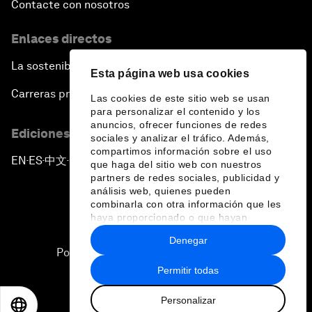
Contacte con nosotros
Enlaces directos
La sostenibilidad en el Foro
Esta página web usa cookies
Carreras profesionales
Las cookies de este sitio web se usan
para personalizar el contenido y los
anuncios, ofrecer funciones de redes
Ediciones en otros idiomas
sociales y analizar el tráfico. Además,
compartimos información sobre el uso
EN
ES
中文
日本語
▪
▪
▪
que haga del sitio web con nuestros
partners de redes sociales, publicidad y
análisis web, quienes pueden
combinarla con otra información que les
haya proporcionado o que hayan
recopilado a partir del uso que haya
Denegar
hecho de sus servicios.
Política de privacidad y normas de uso
Permitir todas
Sitemap
Personalizar
©
2026
Foro Económico Mundial
EN
ES
中文
日本語