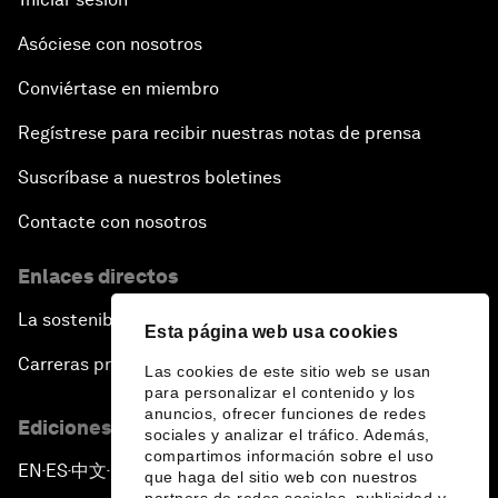
Asóciese con nosotros
Conviértase en miembro
Regístrese para recibir nuestras notas de prensa
Suscríbase a nuestros boletines
Contacte con nosotros
Enlaces directos
La sostenibilidad en el Foro
Esta página web usa cookies
Carreras profesionales
Las cookies de este sitio web se usan
para personalizar el contenido y los
anuncios, ofrecer funciones de redes
Ediciones en otros idiomas
sociales y analizar el tráfico. Además,
compartimos información sobre el uso
EN
ES
中文
日本語
▪
▪
▪
que haga del sitio web con nuestros