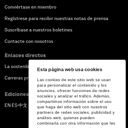
Conviértase en miembro
Regístrese para recibir nuestras notas de prensa
Suscríbase a nuestros boletines
Contacte con nosotros
Enlaces directos
La sostenibilidad en el Foro
Esta página web usa cookies
Carreras profesionales
Las cookies de este sitio web se usan
para personalizar el contenido y los
anuncios, ofrecer funciones de redes
Ediciones en otros idiomas
sociales y analizar el tráfico. Además,
compartimos información sobre el uso
EN
ES
中文
日本語
▪
▪
▪
que haga del sitio web con nuestros
partners de redes sociales, publicidad y
análisis web, quienes pueden
combinarla con otra información que les