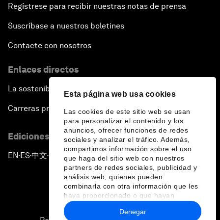
Regístrese para recibir nuestras notas de prensa
Suscríbase a nuestros boletines
Contacte con nosotros
Enlaces directos
La sostenibilidad en el Foro
Esta página web usa cookies
Carreras profesionales
Las cookies de este sitio web se usan
para personalizar el contenido y los
anuncios, ofrecer funciones de redes
Ediciones en otros idiomas
sociales y analizar el tráfico. Además,
compartimos información sobre el uso
EN
ES
中文
日本語
▪
▪
▪
que haga del sitio web con nuestros
partners de redes sociales, publicidad y
análisis web, quienes pueden
combinarla con otra información que les
haya proporcionado o que hayan
recopilado a partir del uso que haya
Denegar
hecho de sus servicios.