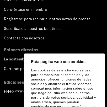
Conviértase en miembro
Regístrese para recibir nuestras notas de prensa
Suscríbase a nuestros boletines
Contacte con nosotros
Enlaces directos
La sostenibilidad en el Foro
Esta página web usa cookies
Carreras profesionales
Las cookies de este sitio web se usan
para personalizar el contenido y los
anuncios, ofrecer funciones de redes
Ediciones en otros idiomas
sociales y analizar el tráfico. Además,
compartimos información sobre el uso
EN
ES
中文
日本語
▪
▪
▪
que haga del sitio web con nuestros
partners de redes sociales, publicidad y
análisis web, quienes pueden
combinarla con otra información que les