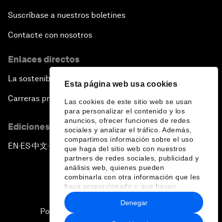
Suscríbase a nuestros boletines
Contacte con nosotros
Enlaces directos
La sostenibilidad en el Foro
Esta página web usa cookies
Carreras profesionales
Las cookies de este sitio web se usan
para personalizar el contenido y los
anuncios, ofrecer funciones de redes
Ediciones en otros idiomas
sociales y analizar el tráfico. Además,
compartimos información sobre el uso
EN
ES
中文
日本語
▪
▪
▪
que haga del sitio web con nuestros
partners de redes sociales, publicidad y
análisis web, quienes pueden
combinarla con otra información que les
haya proporcionado o que hayan
recopilado a partir del uso que haya
Denegar
hecho de sus servicios.
Política de privacidad y normas de uso