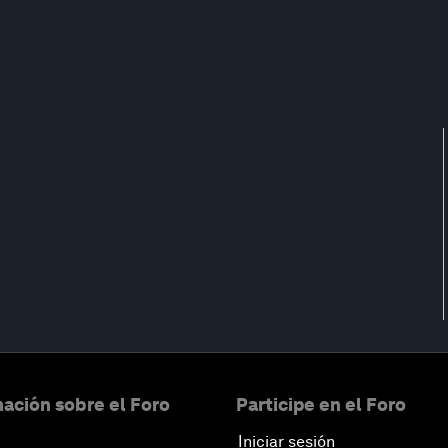
ación sobre el Foro
Participe en el Foro
Iniciar sesión