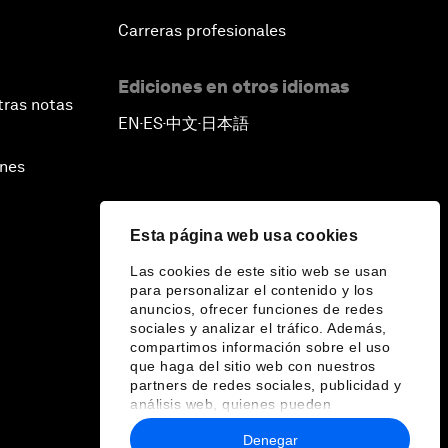
Carreras profesionales
Ediciones en otros idiomas
tras notas
EN
ES
中文
日本語
▪
▪
▪
ines
Esta página web usa cookies
Las cookies de este sitio web se usan
para personalizar el contenido y los
anuncios, ofrecer funciones de redes
sociales y analizar el tráfico. Además,
compartimos información sobre el uso
que haga del sitio web con nuestros
partners de redes sociales, publicidad y
análisis web, quienes pueden
combinarla con otra información que les
Denegar
haya proporcionado o que hayan